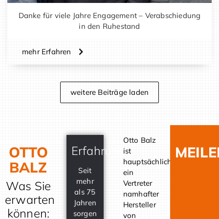
Danke für viele Jahre Engagement – Verabschiedung
in den Ruhestand
mehr Erfahren
weitere Beiträge laden
Otto Balz
OTTO
Erfahrung
MEILE
ist
hauptsächlich
BALZ
19
Seit
ein
Grü
mehr
Was Sie
Vertreter
der
als 75
namhafter
erwarten
Fir
Jahren
Hersteller
können:
Bal
sorgen
von