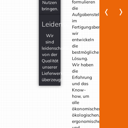
formulieren
Nutzen
19
die
bringen.
Ver
Aufgabenstellung
für
im
Rau
Leidenschaft
Fertigungsbereich,
Pro
wir
Räu
Wir
entwickeln
sind
19
die
leidenschaftlich
Um
bestmögliche
von der
in
Lösung.
Qualität
Ott
Wir haben
unserer
Bal
die
Lieferwerke
Gm
Erfahrung
überzeugt.
&
und das
Co.
Know-
KG
how, um
alle
19
ökonomischen,
Ver
ökologischen,
für
ergonomischen
Bud
und