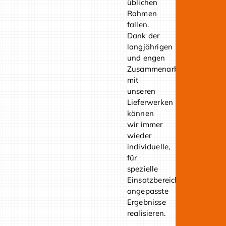
üblichen
Rahmen
fallen.
Dank der
langjährigen
und engen
Zusammenarbeit
mit
unseren
Lieferwerken
können
wir immer
wieder
individuelle,
für
spezielle
Einsatzbereiche
angepasste
Ergebnisse
realisieren.