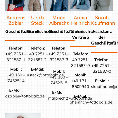
Andreas
Ulrich
Sarah
Mario
Armin
Zabler
Steck
Kaufmann
Albrecht
Heinrich
Geschäftsführer
Gesellschafter
Assistenz
Geschäftsführer
Technischer
der
Vertrieb
Geschäftsfü
Telefon:
Telefon:
Telefon:
+49 7251 –
+49 7251 –
+49 7251 –
Telefon:
321587-1
321587-2
Telefon:
321587-3
+49 7251 –
+49 7251 –
321587-0
Mobil:
E-Mail:
321587-0
Mobil:
+49 160 –
usteck@ottobalz.de
Mobil:
+49 160 –
7452514
E-Mail:
+49 171 –
7452515
skaufmann@ot
8509940
E-Mail:
E-Mail:
azabler@ottobalz.de
E-Mail:
malbrecht@ottobalz.de
aheinrich@ottobalz.de