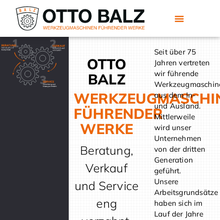
Seit über 75
OTTO
Jahren vertreten
wir führende
BALZ
Werkzeugmaschine
WERKZEUGMASCHI
aus dem In-
und Ausland.
FÜHRENDER
Mittlerweile
WERKE
wird unser
Unternehmen
Beratung,
von der dritten
Generation
Verkauf
geführt.
Unsere
und Service
Arbeitsgrundsätze
eng
haben sich im
Lauf der Jahre