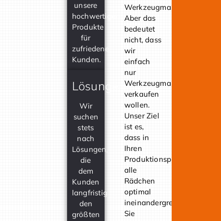
+
unsere
Werkzeugmaschinen.
Pol
hochwertigen
Aber das
–
Produkte
bedeutet
Vert
für
nicht, dass
für
zufriedene
wir
Wer
Kunden.
einfach
in
nur
der
Lösungen
Werkzeugmaschinen
Kön
verkaufen
31
wollen.
Wir
in
Unser Ziel
suchen
Stut
ist es,
stets
dass in
nach
19
Ihren
Lösungen,
Alle
Produktionsprozessen
die
Füh
alle
dem
dur
Rädchen
Kunden
Her
optimal
langfristig
Ott
ineinandergreifen.
den
Bal
Sie
größten