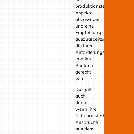
Pro
produktionstechnischen
Schl
Aspekte
abzuwägen
und eine
Empfehlung
auszuarbeiten,
die Ihren
Anforderungen
in allen
Punkten
gerecht
wird.
Das gilt
auch
dann,
wenn Ihre
fertigungstechnischen
Ansprüche
aus dem