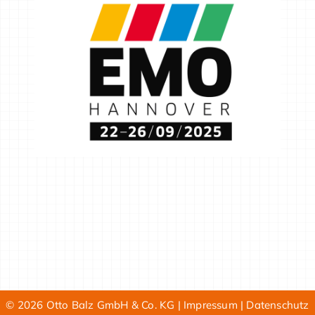
© 2026 Otto Balz GmbH & Co. KG |
Impressum
|
Datenschutz