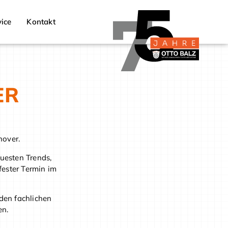
ice
Kontakt
ER
nover.
euesten Trends,
fester Termin im
 den fachlichen
en.